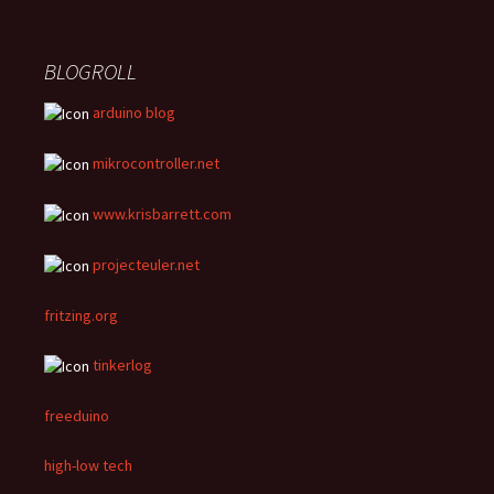
BLOGROLL
arduino blog
mikrocontroller.net
www.krisbarrett.com
projecteuler.net
fritzing.org
tinkerlog
freeduino
high-low tech