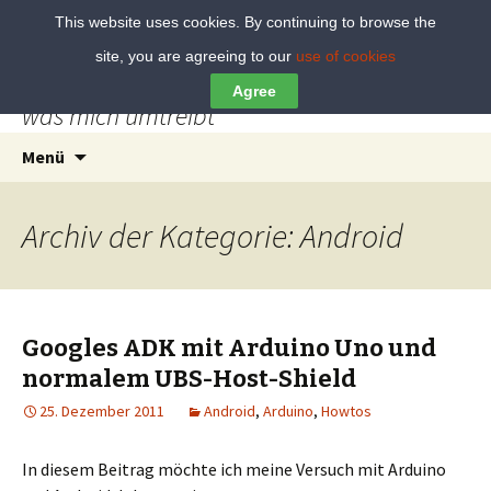
This website uses cookies. By continuing to browse the
site, you are agreeing to our
use of cookies
blog.herrwolff
Agree
was mich umtreibt
Springe
Suchen
Menü
zum
nach:
Inhalt
Archiv der Kategorie: Android
Googles ADK mit Arduino Uno und
normalem UBS-Host-Shield
25. Dezember 2011
Android
,
Arduino
,
Howtos
In diesem Beitrag möchte ich meine Versuch mit Arduino