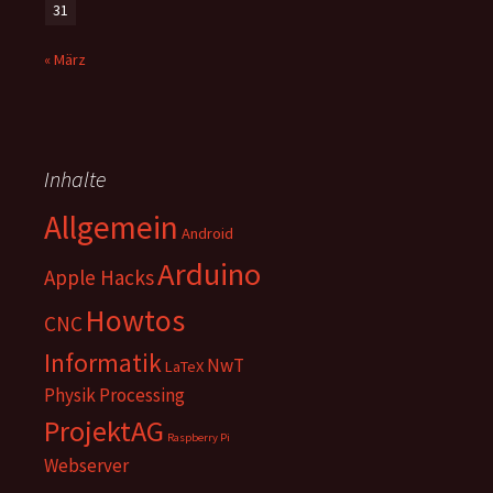
31
« März
Inhalte
Allgemein
Android
Arduino
Apple Hacks
Howtos
CNC
Informatik
NwT
LaTeX
Physik
Processing
ProjektAG
Raspberry Pi
Webserver