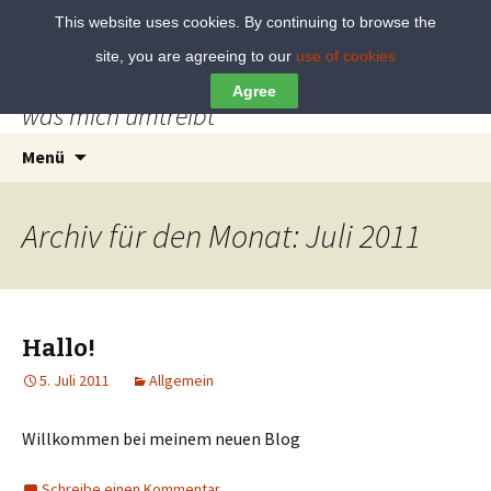
This website uses cookies. By continuing to browse the
site, you are agreeing to our
use of cookies
blog.herrwolff
Agree
was mich umtreibt
Springe
Suchen
Menü
zum
nach:
Inhalt
Archiv für den Monat: Juli 2011
Hallo!
5. Juli 2011
Allgemein
Willkommen bei meinem neuen Blog
Schreibe einen Kommentar