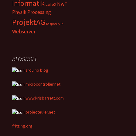
Informatik
NwT
LaTeX
Physik
Processing
ProjektAG
Raspberry Pi
Webserver
BLOGROLL
arduino blog
mikrocontroller.net
www.krisbarrett.com
projecteuler.net
fritzing.org